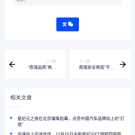
删除。
赏
上一篇
下一篇
“奇瑞品质”再夺
奇瑞安全再现“不客
冠！中国汽车工业
气”！瑞虎7创造东
质量大会包揽18项
盟五星评价最高分
大奖，口碑指数第
iCAR V23成为首款
一！
“五星方盒子”
相关文章
星纪元之夜在北京璀璨启幕，点亮中国汽车品牌向上的“灯
塔”
加速向上迈进步伐，12月15日全新星纪元ET增程四驱即