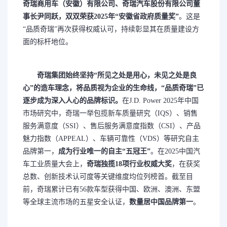
奇瑞商用车（安徽）有限公司
、
奇瑞汽车股份有限公司董
事长尹同跃
，双双荣获2025年
“安徽省政府质量奖”
。这是
“品质奇瑞”再次获得权威认可，持续彰显其在质量建设方
面的标杆地位。
奇瑞集团始终坚持“所见之处是用心，未见之处是良
心”的造车理念，将品质视为企业的生命线，“品质奇瑞”已
逐步成为深入人心的品牌标识。
在J.D. Power 2025年中国
市场研究中，奇瑞一举包揽新车质量研究（IQS）、销售
服务满意度（SSI）、售后服务满意度指数（CSI）、产品
魅力指数（APPEAL）、车辆可靠性（VDS）等研究自主
品牌第一，
成为行业唯一的自主“五冠王”
。在2025中国汽
车工业质量大会上，
奇瑞独揽18项行业权威大奖
，在获奖
总数、创新技术认可度等关键维度均位列榜首。截至目
前，奇瑞累计已有56款车型获得中国、欧洲、澳洲、东盟
等全球主流市场的五星安全认证，
数量居中国品牌第一
。