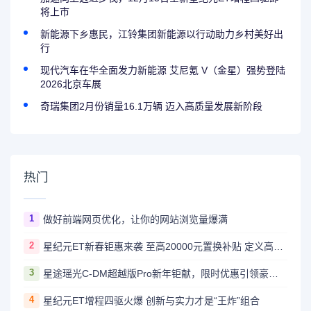
将上市
新能源下乡惠民，江铃集团新能源以行动助力乡村美好出
行
现代汽车在华全面发力新能源 艾尼氪 V（金星）强势登陆
2026北京车展
奇瑞集团2月份销量16.1万辆 迈入高质量发展新阶段
热门
1
做好前端网页优化，让你的网站浏览量爆满
2
星纪元ET新春钜惠来袭 至高20000元置换补贴 定义高端增程新标杆
3
星途瑶光C-DM超越版Pro新年钜献，限时优惠引领豪华新能源潮流
4
星纪元ET增程四驱火爆 创新与实力才是“王炸”组合